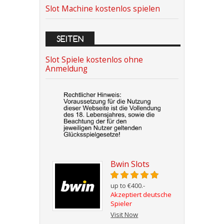
Slot Machine kostenlos spielen
SEITEN
Slot Spiele kostenlos ohne
Anmeldung
Bwin Slots
up to €400.-
Akzeptiert deutsche
Spieler
Visit Now