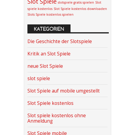
Slot Spiele
slotspiele gratis spielen
Slot
spiele kostenlos
Slot Spiele kostenlos downloaden
Slots Spiele kostenlos spielen
KATEGORIEN
Die Geschichte der Slotspiele
Kritik an Slot Spiele
neue Slot Spiele
slot spiele
Slot Spiele auf mobile umgestellt
Slot Spiele kostenlos
Slot spiele kostenlos ohne
Anmeldung
Slot Spiele mobile