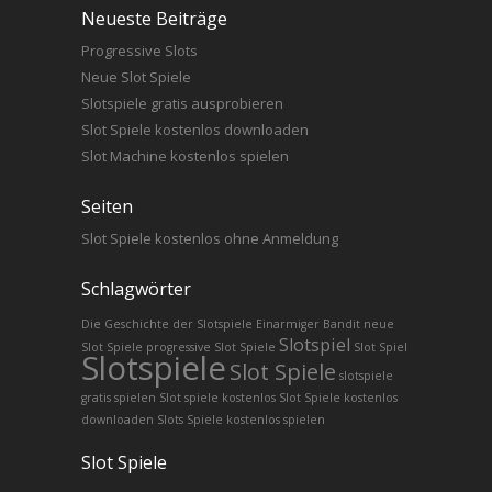
Neueste Beiträge
Progressive Slots
Neue Slot Spiele
Slotspiele gratis ausprobieren
Slot Spiele kostenlos downloaden
Slot Machine kostenlos spielen
Seiten
Slot Spiele kostenlos ohne Anmeldung
Schlagwörter
Die Geschichte der Slotspiele
Einarmiger Bandit
neue
Slotspiel
Slot Spiele
progressive Slot Spiele
Slot Spiel
Slotspiele
Slot Spiele
slotspiele
gratis spielen
Slot spiele kostenlos
Slot Spiele kostenlos
downloaden
Slots Spiele kostenlos spielen
Slot Spiele