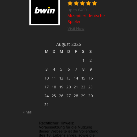
up to €400.-
Akzeptiert deutsche
Spieler
Visit Now
August 2026
M
D
M
D
F
S
S
1
2
3
4
5
6
7
8
9
10
11
12
13
14
15
16
17
18
19
20
21
22
23
24
25
26
27
28
29
30
31
« Mai