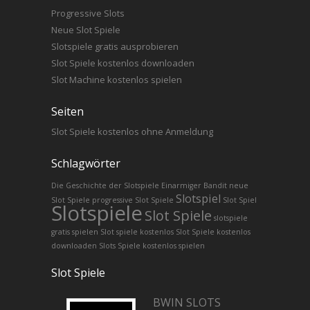
Progressive Slots
Neue Slot Spiele
Slotspiele gratis ausprobieren
Slot Spiele kostenlos downloaden
Slot Machine kostenlos spielen
Seiten
Slot Spiele kostenlos ohne Anmeldung
Schlagwörter
Die Geschichte der Slotspiele
Einarmiger Bandit
neue
Slotspiel
Slot Spiele
progressive Slot Spiele
Slot Spiel
Slotspiele
Slot Spiele
slotspiele
gratis spielen
Slot spiele kostenlos
Slot Spiele kostenlos
downloaden
Slots Spiele kostenlos spielen
Slot Spiele
BWIN SLOTS