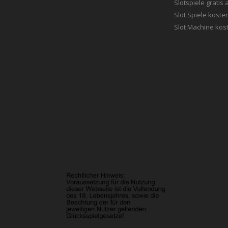
Slotspiele gratis
Slot Spiele kost
Slot Machine kos