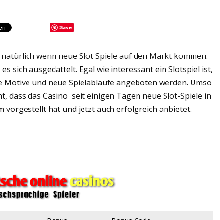
Save
ch natürlich wenn neue Slot Spiele auf den Markt kommen.
s sich ausgedattelt. Egal wie interessant ein Slotspiel ist,
 Motive und neue Spielabläufe angeboten werden. Umso
ht, dass das Casino seit einigen Tagen neue Slot-Spiele in
orgestellt hat und jetzt auch erfolgreich anbietet.