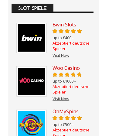
SLOT SPIELE
Bwin Slots
up to €400.-
Akzeptiert deutsche
Spieler
Visit Now
Woo Casino
up to €1000.-
Akzeptiert deutsche
Spieler
Visit Now
OhMySpins
up to €500.-
Akzeptiert deutsche
Spieler