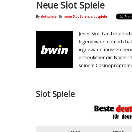
Neue Slot Spiele
By
slot spiele
neue Slot Spiele
,
slot spiele
Jeder Slot-Fan freut si
Irgendwann nämlich hat e
irgenwann müssen neue
erfreulicher die Nachric
seinem Casinoprogramm v
Slot Spiele