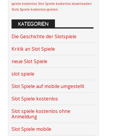
spiele kostenlos
Slot Spiele kostenlos downloaden
Slots Spiele kostenlos spielen
KATEGORIEN
Die Geschichte der Slotspiele
Kritik an Slot Spiele
neue Slot Spiele
slot spiele
Slot Spiele auf mobile umgestellt
Slot Spiele kostenlos
Slot spiele kostenlos ohne
Anmeldung
Slot Spiele mobile