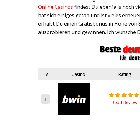
Online Casinos
findest Du ebenfalls noch v
hat sich einiges getan und ist vieles erne
erhälst Du einen Gratisbonus in Höhe von 8
ausprobieren und gewinnen. Ich wünsche Dir
#
Casino
Rating
1
Read Review