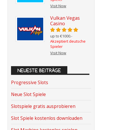
Visit Now
Vulkan Vegas
Casino
up to €1000.-
Akzeptiert deutsche
Spieler
Visit Now
NEUESTE BEITRÄGE
Progressive Slots
Neue Slot Spiele
Slotspiele gratis ausprobieren
Slot Spiele kostenlos downloaden