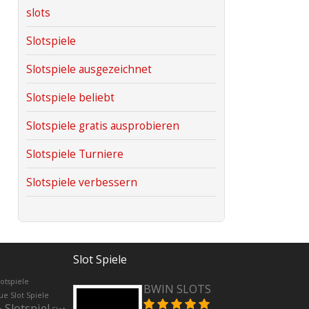
slots
Slotspiele
Slotspiele ausgezeichnet
Slotspiele beliebt
Slotspiele gratis ausprobieren
Slotspiele Turniere
Slotspiele verbessern
Slot Spiele
otspiele
BWIN SLOTS
ue Slot Spiele
Slotspiel