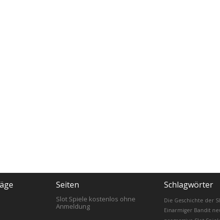
räge
Seiten
Schlagwörter
Slot Spiele kostenlos ohne
Die Geschichte der Sl
Anmeldung
Einarmiger Bandit
ne