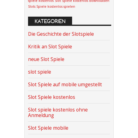
spiele kostenlos
Slot Spiele kostenlos downloaden
Slots Spiele kostenlos spielen
KATEGORIEN
Die Geschichte der Slotspiele
Kritik an Slot Spiele
neue Slot Spiele
slot spiele
Slot Spiele auf mobile umgestellt
Slot Spiele kostenlos
Slot spiele kostenlos ohne
Anmeldung
Slot Spiele mobile