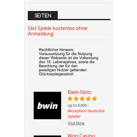
SEITEN
Slot Spiele kostenlos ohne
Anmeldung
Bwin Slots
up to €400.-
Akzeptiert deutsche
Spieler
Visit Now
Woo Casino