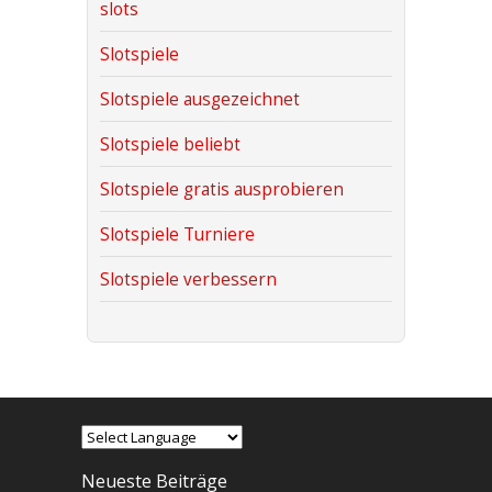
slots
Slotspiele
Slotspiele ausgezeichnet
Slotspiele beliebt
Slotspiele gratis ausprobieren
Slotspiele Turniere
Slotspiele verbessern
Neueste Beiträge