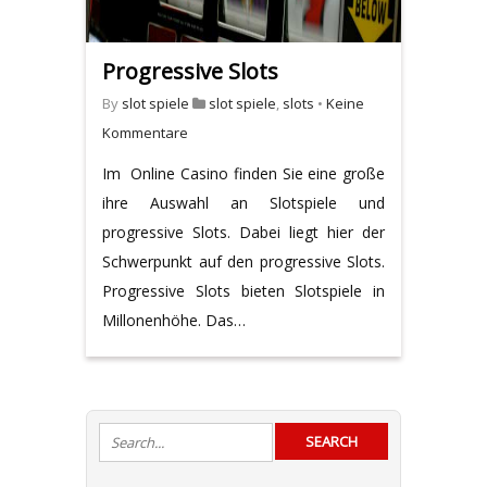
Progressive Slots
By
slot spiele
slot spiele
,
slots
•
Keine
Kommentare
Im Online Casino finden Sie eine große
ihre Auswahl an Slotspiele und
progressive Slots. Dabei liegt hier der
Schwerpunkt auf den progressive Slots.
Progressive Slots bieten Slotspiele in
Millonenhöhe. Das…