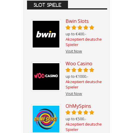
SLOT SPIELE
Bwin Slots
up to €400.-
Akzeptiert deutsche
Spieler
Visit Now
Woo Casino
up to €1000.-
Akzeptiert deutsche
Spieler
Visit Now
OhMySpins
up to €500.-
Akzeptiert deutsche
Spieler