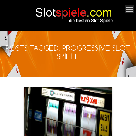
POSTS TAGGED: PROGRESSIVE SLOT
SPIELE