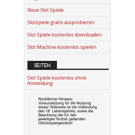
Neue Slot Spiele
Slotspiele gratis ausprobieren
Slot Spiele kostenlos downloaden
Slot Machine kostenlos spielen
SEITEN
Slot Spiele kostenlos ohne
Anmeldung