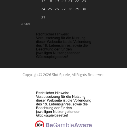
17
18
19
20
21
22
23
24
25
26
27
28
29
30
31
« Mai
Copyright© 2026
Slot Spiele
, All Rights Reserved