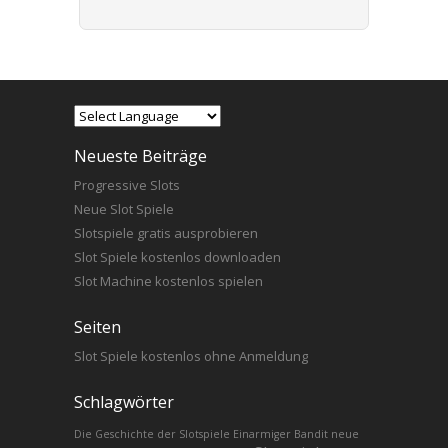
Neueste Beiträge
Progressive Slots
Neue Slot Spiele
Slotspiele gratis ausprobieren
Slot Spiele kostenlos downloaden
Slot Machine kostenlos spielen
Seiten
Slot Spiele kostenlos ohne Anmeldung
Schlagwörter
Die Geschichte der Slotspiele
Einarmiger Bandit
neue