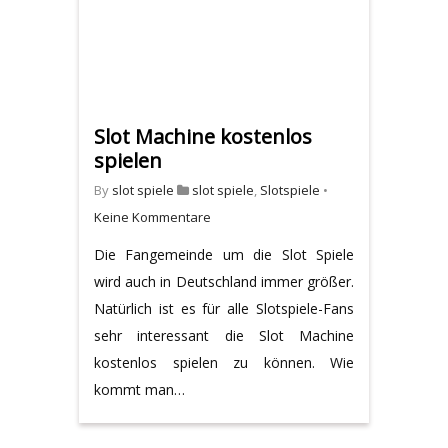
Slot Machine kostenlos
spielen
By
slot spiele
slot spiele
,
Slotspiele
•
Keine Kommentare
Die Fangemeinde um die Slot Spiele
wird auch in Deutschland immer größer.
Natürlich ist es für alle Slotspiele-Fans
sehr interessant die Slot Machine
kostenlos spielen zu können. Wie
kommt man…