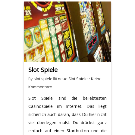
Slot Spiele
By
slot spiele
neue Slot Spiele
•
Keine
Kommentare
Slot Spiele sind die beliebtesten
Casinospiele im Internet. Das liegt
sicherlich auch daran, dass Du hier nicht
viel überlegen mußt. Du drückst ganz
einfach auf einen Startbutton und die