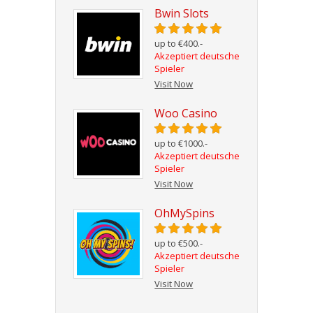
Bwin Slots
up to €400.-
Akzeptiert deutsche
Spieler
Visit Now
Woo Casino
up to €1000.-
Akzeptiert deutsche
Spieler
Visit Now
OhMySpins
up to €500.-
Akzeptiert deutsche
Spieler
Visit Now