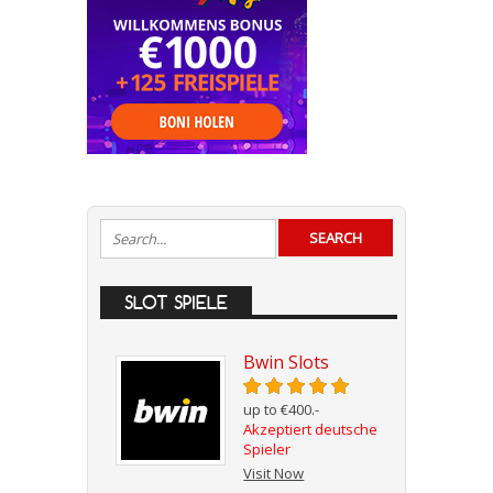
SLOT SPIELE
Bwin Slots
up to €400.-
Akzeptiert deutsche
Spieler
Visit Now