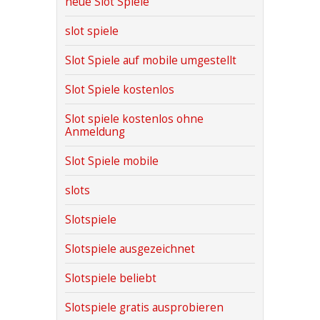
neue Slot Spiele
slot spiele
Slot Spiele auf mobile umgestellt
Slot Spiele kostenlos
Slot spiele kostenlos ohne
Anmeldung
Slot Spiele mobile
slots
Slotspiele
Slotspiele ausgezeichnet
Slotspiele beliebt
Slotspiele gratis ausprobieren