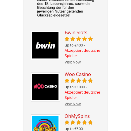
Bwin Slots
up to €400.-
Akzeptiert deutsche
Spieler
Visit Now
Woo Casino
up to €1000.-
Akzeptiert deutsche
Spieler
Visit Now
OhMySpins
up to €500.-